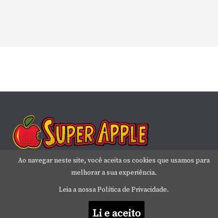
Ao navegar neste site, você aceita os cookies que usamos para
melhorar a sua experiência.
Leia a nossa Política de Privacidade.
Copyright © 2026
Super Apple
. Todos os direitos reservados.
Li e aceito
Tema:
ColorMag
por ThemeGrill. Powered by
WordPress
.