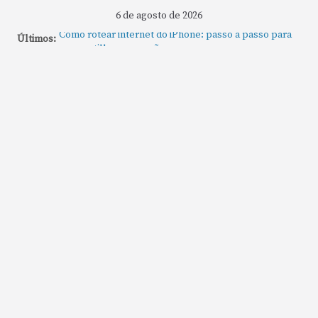
6 de agosto de 2026
Como rotear internet do iPhone: passo a passo para
Últimos:
compartilhar a conexão
Mude Estes Ajustes Agora no Seu Mac
Como Usar os Cantos de Acesso Rápido no Mac
Como fechar rapidamente todas as janelas ou
aplicativos abertos no Mac
Como gravar tela do MacBook: passo a passo simples