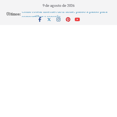
9 de agosto de 2026
Como rotear internet do iPhone: passo a passo para
Últimos:
compartilhar a conexão
Mude Estes Ajustes Agora no Seu Mac
Como Usar os Cantos de Acesso Rápido no Mac
Como fechar rapidamente todas as janelas ou
aplicativos abertos no Mac
Como gravar tela do MacBook: passo a passo simples