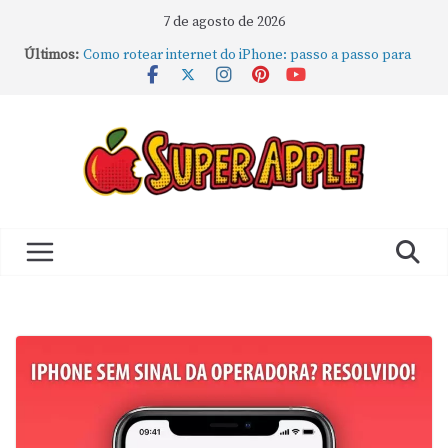
7 de agosto de 2026
Últimos:
Como rotear internet do iPhone: passo a passo para
compartilhar a conexão
Mude Estes Ajustes Agora no Seu Mac
Como Usar os Cantos de Acesso Rápido no Mac
Como fechar rapidamente todas as janelas ou
aplicativos abertos no Mac
Como gravar tela do MacBook: passo a passo simples