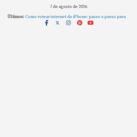
7 de agosto de 2026
Últimos:
Como rotear internet do iPhone: passo a passo para
compartilhar a conexão
Mude Estes Ajustes Agora no Seu Mac
Como Usar os Cantos de Acesso Rápido no Mac
Como fechar rapidamente todas as janelas ou
aplicativos abertos no Mac
Como gravar tela do MacBook: passo a passo simples