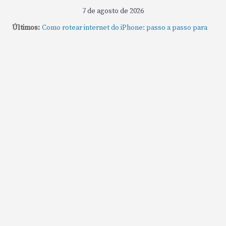
7 de agosto de 2026
Últimos:
Como rotear internet do iPhone: passo a passo para
compartilhar a conexão
Mude Estes Ajustes Agora no Seu Mac
Como Usar os Cantos de Acesso Rápido no Mac
Como fechar rapidamente todas as janelas ou
aplicativos abertos no Mac
Como gravar tela do MacBook: passo a passo simples