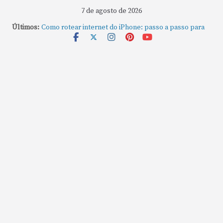
7 de agosto de 2026
Últimos:
Como rotear internet do iPhone: passo a passo para
compartilhar a conexão
Mude Estes Ajustes Agora no Seu Mac
Como Usar os Cantos de Acesso Rápido no Mac
Como fechar rapidamente todas as janelas ou
aplicativos abertos no Mac
Como gravar tela do MacBook: passo a passo simples