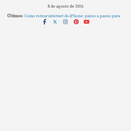
8 de agosto de 2026
Últimos:
Como rotear internet do iPhone: passo a passo para
compartilhar a conexão
Mude Estes Ajustes Agora no Seu Mac
Como Usar os Cantos de Acesso Rápido no Mac
Como fechar rapidamente todas as janelas ou
aplicativos abertos no Mac
Como gravar tela do MacBook: passo a passo simples