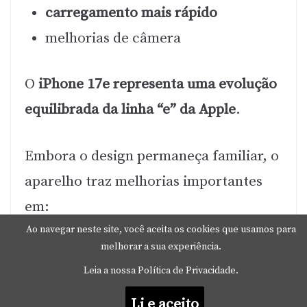
carregamento mais rápido
melhorias de câmera
O
iPhone 17e representa uma evolução
equilibrada da linha “e” da Apple
.
Embora o design permaneça familiar, o
aparelho traz melhorias importantes
em:
Ao navegar neste site, você aceita os cookies que usamos para
melhorar a sua experiência.
desempenho com chip
A19
Leia a nossa Política de Privacidade.
conectividade mais rápida
Li e aceito
carregamento aprimorado