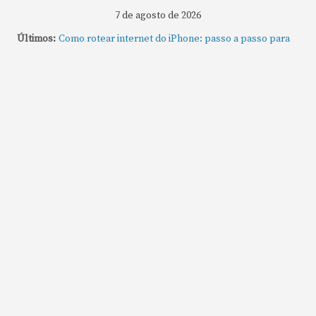
7 de agosto de 2026
Como gravar tela do MacBook: passo a passo simples
Últimos:
Como rotear internet do iPhone: passo a passo para
compartilhar a conexão
Mude Estes Ajustes Agora no Seu Mac
Como Usar os Cantos de Acesso Rápido no Mac
Como fechar rapidamente todas as janelas ou
aplicativos abertos no Mac