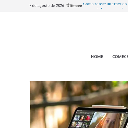
7 de agosto de 2026
Últimos:
Como rotear internet do
compartilhar a conexão
Mude Estes Ajustes Ago
Como Usar os Cantos de
Como fechar rapidamente 
abertos no Mac
Como gravar tela do Mac
HOME
COMECE