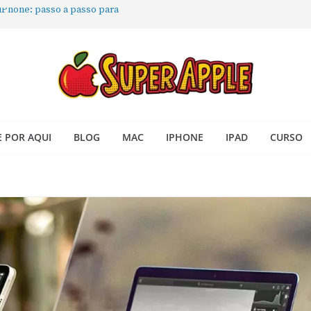
 iPhone: passo a passo para
ra no Seu Mac
 Acesso Rápido no Mac
todas as janelas ou aplicativos
Book: passo a passo simples
 POR AQUI
BLOG
MAC
IPHONE
IPAD
CURSO