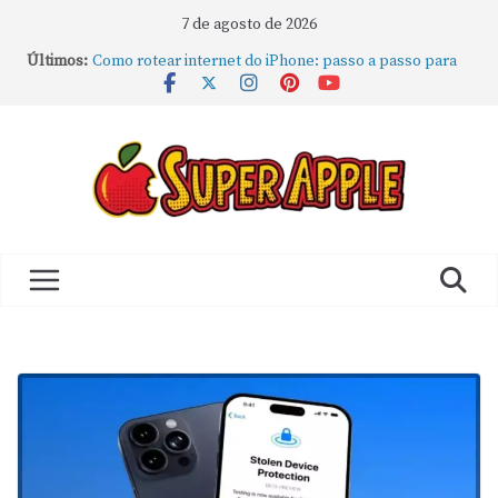
7 de agosto de 2026
Últimos:
Como rotear internet do iPhone: passo a passo para
compartilhar a conexão
Mude Estes Ajustes Agora no Seu Mac
Como Usar os Cantos de Acesso Rápido no Mac
Como fechar rapidamente todas as janelas ou
aplicativos abertos no Mac
Como gravar tela do MacBook: passo a passo simples