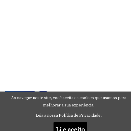
Ao navegar neste site, você aceita os cookies que usamos para
melhorar a sua experiência.
Leia a nossa Política de Privacidade.
Mude Estes Ajustes Agora no Seu Mac
23 de junho de 2026
Li e aceito