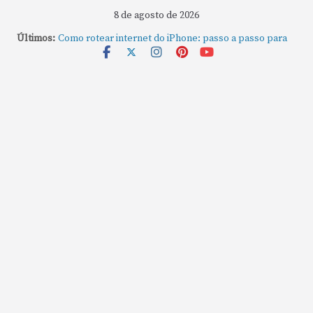
8 de agosto de 2026
Últimos:
Como rotear internet do iPhone: passo a passo para
compartilhar a conexão
Mude Estes Ajustes Agora no Seu Mac
Como Usar os Cantos de Acesso Rápido no Mac
Como fechar rapidamente todas as janelas ou
aplicativos abertos no Mac
Como gravar tela do MacBook: passo a passo simples