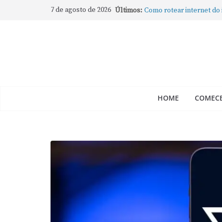
7 de agosto de 2026
Últimos:
Como rotear internet do
compartilhar a conexão
Mude Estes Ajustes Ago
Como Usar os Cantos de
Como fechar rapidamente 
abertos no Mac
Como gravar tela do Mac
HOME
COMECE