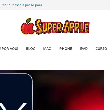
 iPhone: passo a passo para
ra no Seu Mac
 Acesso Rápido no Mac
todas as janelas ou aplicativos
Book: passo a passo simples
 POR AQUI
BLOG
MAC
IPHONE
IPAD
CURSO