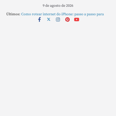
9 de agosto de 2026
Últimos:
Como rotear internet do iPhone: passo a passo para
compartilhar a conexão
Mude Estes Ajustes Agora no Seu Mac
Como Usar os Cantos de Acesso Rápido no Mac
Como fechar rapidamente todas as janelas ou
aplicativos abertos no Mac
Como gravar tela do MacBook: passo a passo simples