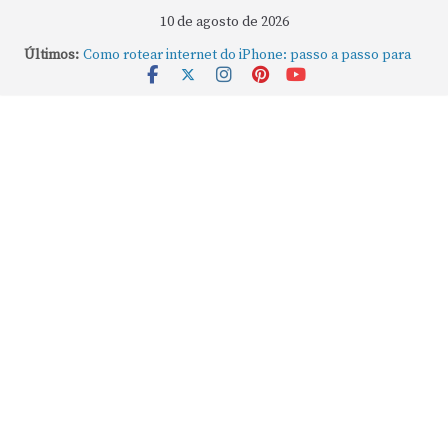
10 de agosto de 2026
Últimos:
Como rotear internet do iPhone: passo a passo para
compartilhar a conexão
Mude Estes Ajustes Agora no Seu Mac
Como Usar os Cantos de Acesso Rápido no Mac
Como fechar rapidamente todas as janelas ou
aplicativos abertos no Mac
Como gravar tela do MacBook: passo a passo simples