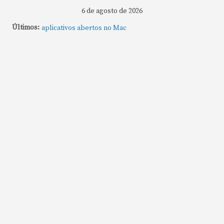
6 de agosto de 2026
Últimos:
Como fechar rapidamente todas as janelas ou
aplicativos abertos no Mac
Como gravar tela do MacBook: passo a passo simples
Como rotear internet do iPhone: passo a passo para
compartilhar a conexão
Mude Estes Ajustes Agora no Seu Mac
Como Usar os Cantos de Acesso Rápido no Mac