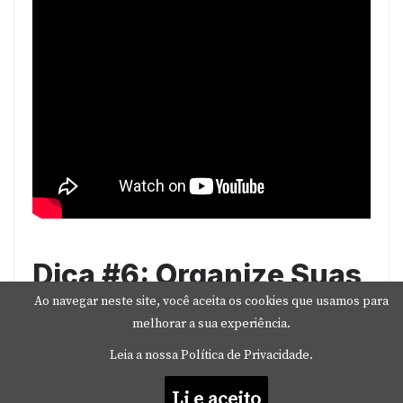
Dica #6: Organize Suas
Senhas
Ao navegar neste site, você aceita os cookies que usamos para
melhorar a sua experiência.
Leia a nossa Política de Privacidade.
Este é um problema comum entre os
donos de iPhone, iPad e Mac. Todos os
Li e aceito