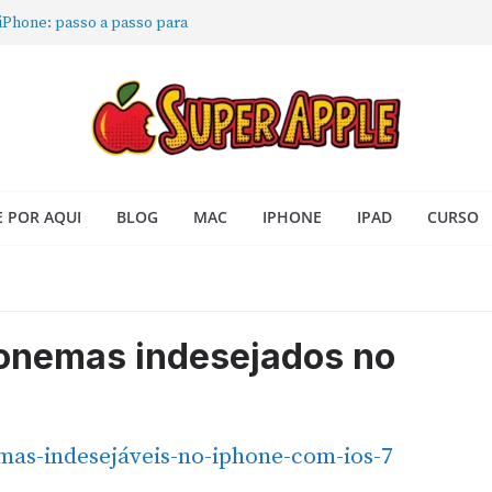
 iPhone: passo a passo para
ra no Seu Mac
 Acesso Rápido no Mac
todas as janelas ou aplicativos
Book: passo a passo simples
 POR AQUI
BLOG
MAC
IPHONE
IPAD
CURSO
onemas indesejados no