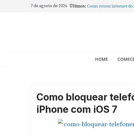
7 de agosto de 2026
Últimos:
Como rotear internet do
compartilhar a conexão
Mude Estes Ajustes Ago
Como Usar os Cantos de
Como fechar rapidamente 
abertos no Mac
Como gravar tela do Mac
HOME
COMECE
Como bloquear telef
iPhone com iOS 7