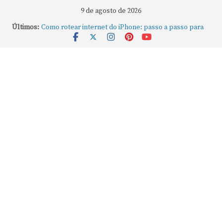
9 de agosto de 2026
Últimos:
Como rotear internet do iPhone: passo a passo para
compartilhar a conexão
Mude Estes Ajustes Agora no Seu Mac
Como Usar os Cantos de Acesso Rápido no Mac
Como fechar rapidamente todas as janelas ou
aplicativos abertos no Mac
Como gravar tela do MacBook: passo a passo simples