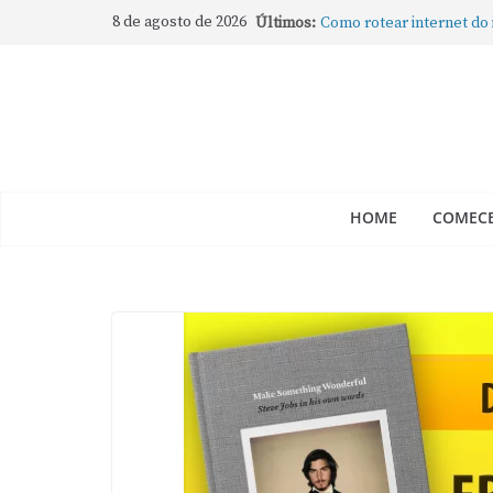
8 de agosto de 2026
Últimos:
Como rotear internet do
compartilhar a conexão
Mude Estes Ajustes Ago
Como Usar os Cantos de
Como fechar rapidamente 
abertos no Mac
Como gravar tela do Mac
HOME
COMECE