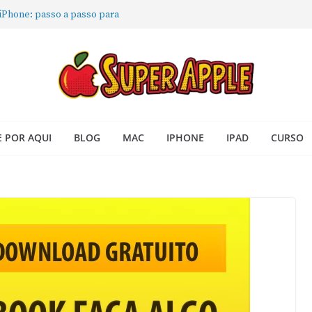
 iPhone: passo a passo para
ra no Seu Mac
 Acesso Rápido no Mac
todas as janelas ou aplicativos
Book: passo a passo simples
 POR AQUI
BLOG
MAC
IPHONE
IPAD
CURSO