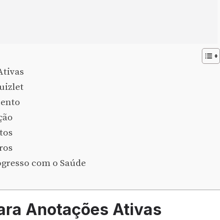
Ativas
uizlet
mento
ção
tos
ros
ogresso com o Saúde
para Anotações Ativas