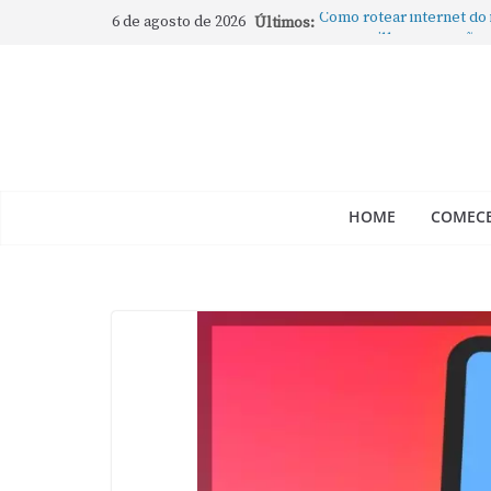
6 de agosto de 2026
Últimos:
Como rotear internet do
compartilhar a conexão
Mude Estes Ajustes Ago
Como Usar os Cantos de
Como fechar rapidamente 
abertos no Mac
Como gravar tela do Mac
HOME
COMECE