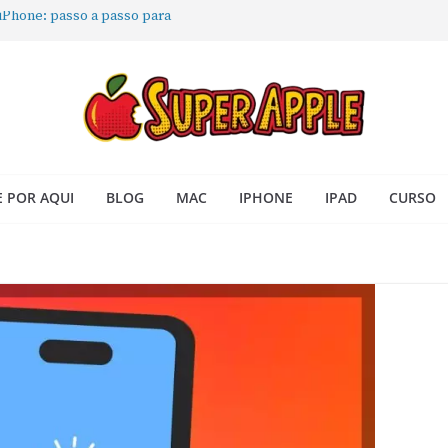
 iPhone: passo a passo para
ra no Seu Mac
 Acesso Rápido no Mac
todas as janelas ou aplicativos
Book: passo a passo simples
 POR AQUI
BLOG
MAC
IPHONE
IPAD
CURSO