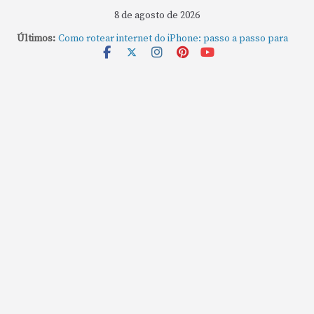
8 de agosto de 2026
Últimos:
Como rotear internet do iPhone: passo a passo para
compartilhar a conexão
Mude Estes Ajustes Agora no Seu Mac
Como Usar os Cantos de Acesso Rápido no Mac
Como fechar rapidamente todas as janelas ou
aplicativos abertos no Mac
Como gravar tela do MacBook: passo a passo simples