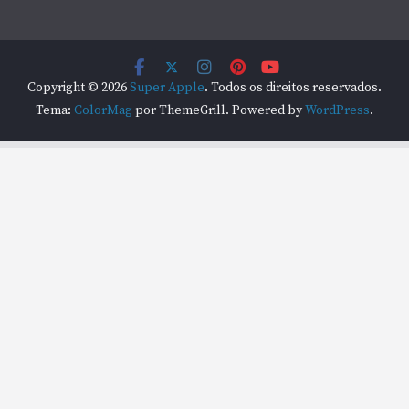
Copyright © 2026
Super Apple
. Todos os direitos reservados.
Tema:
ColorMag
por ThemeGrill. Powered by
WordPress
.