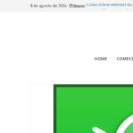
8 de agosto de 2026
Últimos:
Como rotear internet do
compartilhar a conexão
Mude Estes Ajustes Ago
Como Usar os Cantos de
Como fechar rapidamente 
abertos no Mac
Como gravar tela do Mac
HOME
COMECE