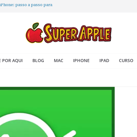
 iPhone: passo a passo para
ra no Seu Mac
 Acesso Rápido no Mac
todas as janelas ou aplicativos
Book: passo a passo simples
 POR AQUI
BLOG
MAC
IPHONE
IPAD
CURSO