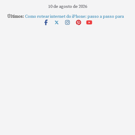
10 de agosto de 2026
Últimos:
Como rotear internet do iPhone: passo a passo para
compartilhar a conexão
Mude Estes Ajustes Agora no Seu Mac
Como Usar os Cantos de Acesso Rápido no Mac
Como fechar rapidamente todas as janelas ou
aplicativos abertos no Mac
Como gravar tela do MacBook: passo a passo simples