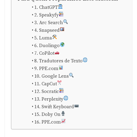
1. ChatGPT
2. Speakyfy
3. Arc Search
4. Snapseed
5. Luma
6. Duolingo
7. CoPilot
8. Tradutores de Texto
9. PPE.com
10. Google Lens
11. CapCut
12. Socratic
13. Perplexity
14. Swift Keyboard
15. Doby On
16. PPE.com