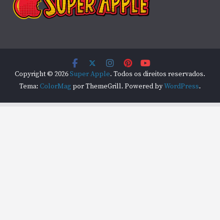
Copyright © 2026
Super Apple
. Todos os direitos reservados.
Tema:
ColorMag
por ThemeGrill. Powered by
WordPress
.